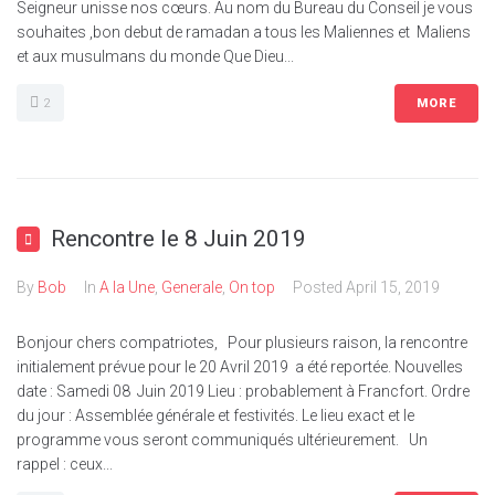
Seigneur unisse nos cœurs. Au nom du Bureau du Conseil je vous
souhaites ,bon debut de ramadan a tous les Maliennes et Maliens
et aux musulmans du monde Que Dieu...
2
MORE
Rencontre le 8 Juin 2019
By
Bob
In
A la Une
,
Generale
,
On top
Posted
April 15, 2019
Bonjour chers compatriotes, Pour plusieurs raison, la rencontre
initialement prévue pour le 20 Avril 2019 a été reportée. Nouvelles
date : Samedi 08 Juin 2019 Lieu : probablement à Francfort. Ordre
du jour : Assemblée générale et festivités. Le lieu exact et le
programme vous seront communiqués ultérieurement. Un
rappel : ceux...