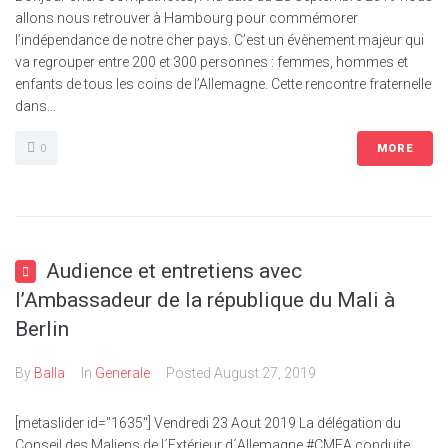
allons nous retrouver à Hambourg pour commémorer
l’indépendance de notre cher pays. C’est un évènement majeur qui
va regrouper entre 200 et 300 personnes : femmes, hommes et
enfants de tous les coins de l’Allemagne. Cette rencontre fraternelle
dans...
0
MORE
Audience et entretiens avec
l’Ambassadeur de la république du Mali à
Berlin
By
Balla
In
Generale
Posted
August 27, 2019
[metaslider id="1635"] Vendredi 23 Aout 2019 La délégation du
Conseil des Maliens de l´Extérieur d´Allemagne #CMEA conduite