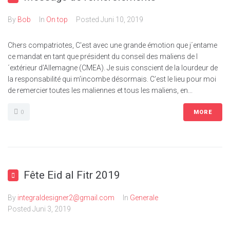
By
Bob
In
On top
Posted
Juni 10, 2019
Chers compatriotes, C'est avec une grande émotion que j´entame
ce mandat en tant que président du conseil des maliens de l
´extérieur d’Allemagne (CMEA). Je suis conscient de la lourdeur de
la responsabilité qui m’incombe désormais. C’est le lieu pour moi
de remercier toutes les maliennes et tous les maliens, en...
0
MORE
Fête Eid al Fitr 2019
By
integraldesigner2@gmail.com
In
Generale
Posted
Juni 3, 2019