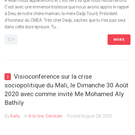
À Allah nous appartenons et c'est vers lui que nous retournerons.
C'est avec une immense tristesse que nous avons appris le rappel
à Dieu de notre chère maman, la mère Dadji Touré, Président
d'honneur du CMEA. Très cher Dadji, saches que tu n'es pas seul
dans cette dure épreuve. Tu...
0
MORE
Visioconference sur la crise
sociopolitique du Mali, le Dimanche 30 Août
2020 avec comme invité Me Mohamed Aly
Bathily
By
Balla
In
A la Une
,
Generale
Posted
August 28, 2020