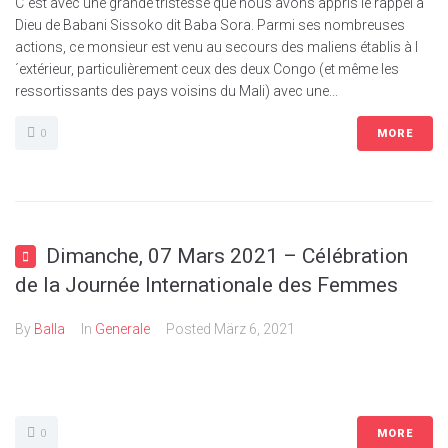
C´est avec une grande tristesse que nous avons appris le rappel à
Dieu de Babani Sissoko dit Baba Sora. Parmi ses nombreuses
actions, ce monsieur est venu au secours des maliens établis à l
´extérieur, particulièrement ceux des deux Congo (et même les
ressortissants des pays voisins du Mali) avec une...
0
MORE
Dimanche, 07 Mars 2021 – Célébration
de la Journée Internationale des Femmes
By
Balla
In
Generale
Posted
März 6, 2021
0
MORE