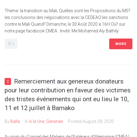
Theme: la transition au Mali, Quelles sont les Propositions du M5?
les conclusions des négociations avec la CEDEAO les sanctions
contre le Mali Quand? Dimanche, le 30 Août 2020 à 16H Où? sur
notre page facebook CMEA . Invité: Me Mohamed Aly Bathily
0
MORE
Remerciement aux genereux donateurs
pour leur contribution en faveur des victimes
des tristes événements qui ont eu lieu le 10,
11 et 12 juillet à Bamako
By
Balla
In
A la Une
,
Generale
Posted
August 28, 2020
Au nom du Conseil des Maliens de l'Extérieur d'Allemagne (CMEA),