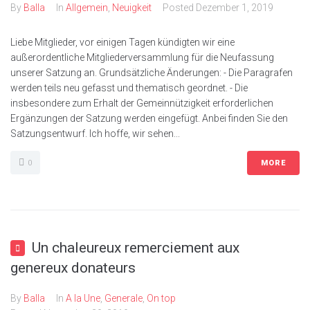
By
Balla
In
Allgemein
,
Neuigkeit
Posted
Dezember 1, 2019
Liebe Mitglieder, vor einigen Tagen kündigten wir eine
außerordentliche Mitgliederversammlung für die Neufassung
unserer Satzung an. Grundsätzliche Änderungen: - Die Paragrafen
werden teils neu gefasst und thematisch geordnet. - Die
insbesondere zum Erhalt der Gemeinnützigkeit erforderlichen
Ergänzungen der Satzung werden eingefügt. Anbei finden Sie den
Satzungsentwurf. Ich hoffe, wir sehen...
0
MORE
Un chaleureux remerciement aux
genereux donateurs
By
Balla
In
A la Une
,
Generale
,
On top