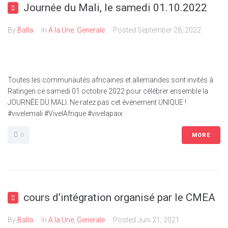
Journée du Mali, le samedi 01.10.2022
By
Balla
In
A la Une
,
Generale
Posted
September 28, 2022
Toutes les communautés africaines et allemandes sont invités à
Ratingen ce samedi 01 octobre 2022 pour célébrer ensemble la
JOURNÉE DU MALI. Ne ratez pas cet événement UNIQUE !
#vivelemali #VivelAfrique #vivelapaix
0
MORE
cours d’intégration organisé par le CMEA
By
Balla
In
A la Une
,
Generale
Posted
Juni 21, 2021