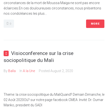
circonstances de la mort de Moussa Maiga ne sont pas encore
éclaircies.En ces douloureuses circonstances, nous présentons
nos condoléances les plus...
0
MORE
Visioconference sur la crise
sociopolitique du Mali
By
Balla
In
A la Une
Posted
August 2, 2020
Theme: la crise sociopolitique du MaliQuand? Demain Dimanche, le
02 Août 2020Où? sur notre page facebook CMEA .Invité: Dr. Oumar
Mariko, president du SADI