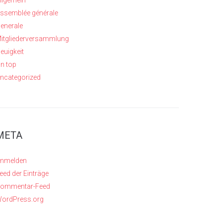
llgemein
ssemblée générale
enerale
itgliederversammlung
euigkeit
n top
ncategorized
META
nmelden
eed der Einträge
ommentar-Feed
ordPress.org