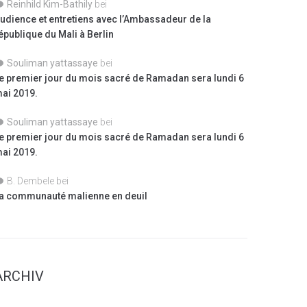
Reinhild Kim-Bathily
bei
udience et entretiens avec l’Ambassadeur de la
épublique du Mali à Berlin
Souliman yattassaye
bei
e premier jour du mois sacré de Ramadan sera lundi 6
ai 2019.
Souliman yattassaye
bei
e premier jour du mois sacré de Ramadan sera lundi 6
ai 2019.
B. Dembele
bei
a communauté malienne en deuil
ARCHIV