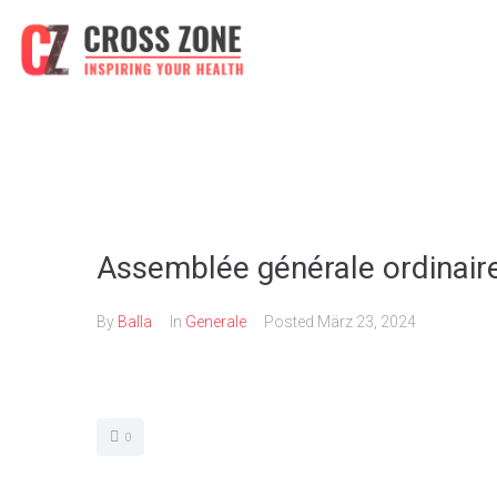
Assemblée générale ordinaire
By
Balla
In
Generale
Posted
März 23, 2024
0