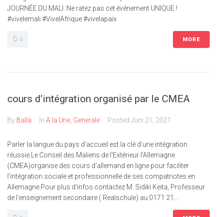
JOURNÉE DU MALI. Ne ratez pas cet événement UNIQUE !
#vivelemali #VivelAfrique #vivelapaix
0
MORE
cours d’intégration organisé par le CMEA
By
Balla
In
A la Une
,
Generale
Posted
Juni 21, 2021
Parler la langue du pays d'accueil est la clé d'une intégration
réussie.Le Conseil des Maliens de l'Extérieur l'Allemagne
(CMEA)organise des cours d'allemand en ligne pour faciliter
l'intégration sociale et professionnelle de ses compatriotes en
Allemagne.Pour plus d'infos contactez M. Sidiki Keita, Professeur
de l'enseignement secondaire ( Realschule) au 0171 21...