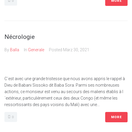
0
MORE
Nécrologie
By
Balla
In
Generale
Posted
März 30, 2021
C´est avec une grande tristesse que nous avons appris le rappel à
Dieu de Babani Sissoko dit Baba Sora. Parmi ses nombreuses
actions, ce monsieur est venu au secours des maliens établis à l
´extérieur, particulièrement ceux des deux Congo (et même les
ressortissants des pays voisins du Mali) avec une...
0
MORE