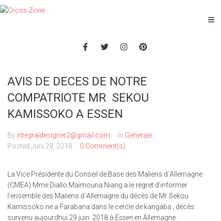
AVIS DE DECES DE NOTRE
COMPATRIOTE MR SEKOU
KAMISSOKO A ESSEN
By
integraldesigner2@gmail.com
In
Generale
Posted
Juni 29, 2018
0 Comment(s)
La Vice Présidente du Conseil de Base des Maliens d´Allemagne
(CMEA) Mme Diallo Maimouna Niang a le regret d’informer
l’ensemble des Maliens d´Allemagne du décès de Mr Sekou
Kamissoko ne a Farabana dans le cercle de kangaba , décès
survenu aujourdhui 29 juin 2018 à
Essen
en Allemagne .