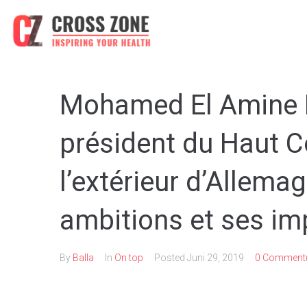
Mohamed El Amine K
président du Haut C
l’extérieur d’Allema
ambitions et ses im
By
Balla
In
On top
Posted
Juni 29, 2019
0 Comment