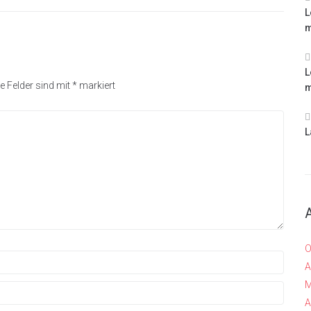
L
m
L
e Felder sind mit
*
markiert
m
L
O
A
M
A