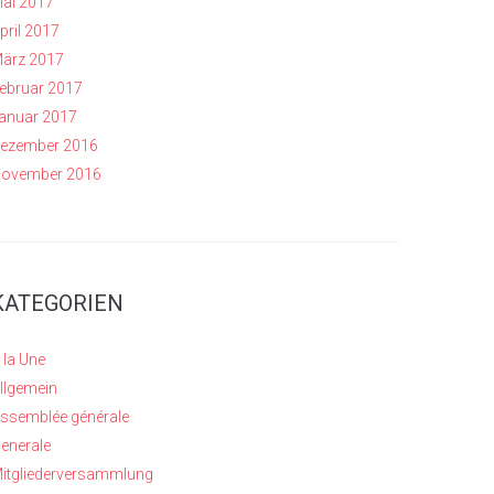
ai 2017
pril 2017
ärz 2017
ebruar 2017
anuar 2017
ezember 2016
ovember 2016
KATEGORIEN
 la Une
llgemein
ssemblée générale
enerale
itgliederversammlung