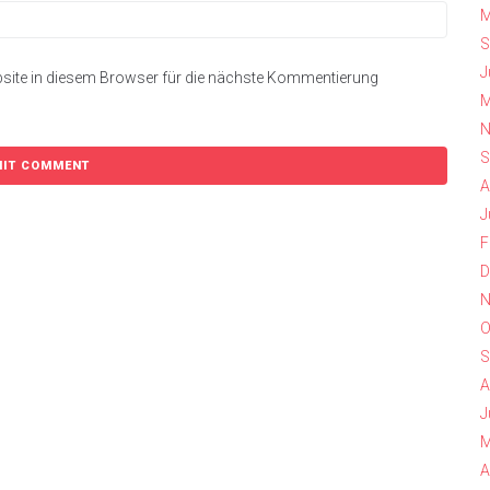
M
S
J
site in diesem Browser für die nächste Kommentierung
M
N
S
A
J
F
D
N
O
S
A
J
M
A