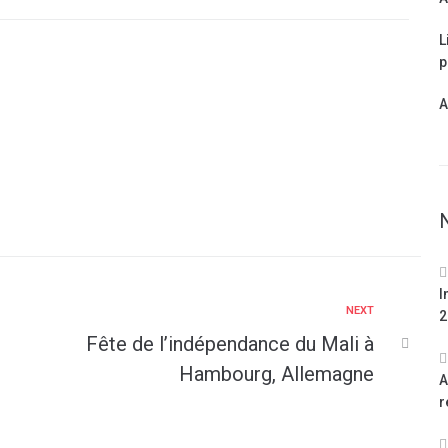
L
p
A
I
NEXT
2
Fête de l’indépendance du Mali à
Hambourg, Allemagne
A
r