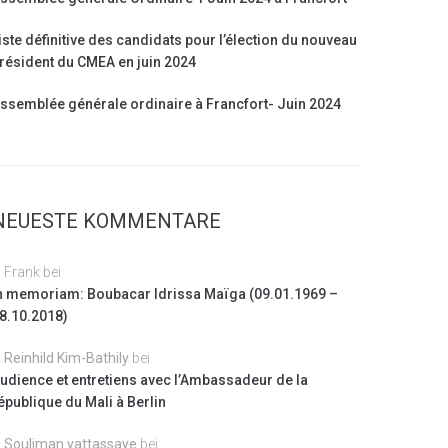
iste définitive des candidats pour l’élection du nouveau
résident du CMEA en juin 2024
ssemblée générale ordinaire à Francfort- Juin 2024
NEUESTE KOMMENTARE
Frank
bei
n memoriam: Boubacar Idrissa Maïga (09.01.1969 –
8.10.2018)
Reinhild Kim-Bathily
bei
udience et entretiens avec l’Ambassadeur de la
épublique du Mali à Berlin
Souliman yattassaye
bei