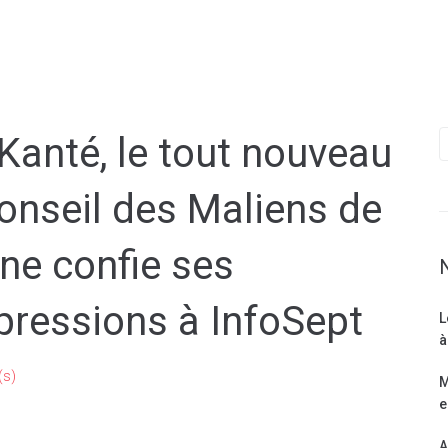
anté, le tout nouveau
onseil des Maliens de
gne confie ses
pressions à InfoSept
L
à
(s)
M
e
A