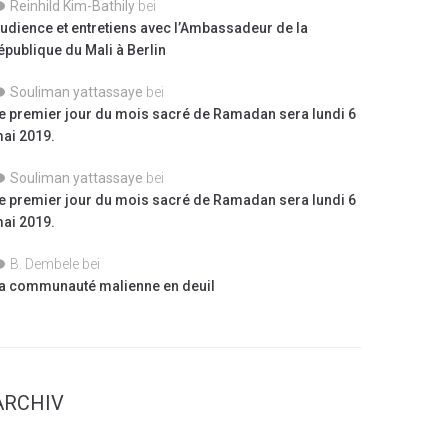
Reinhild Kim-Bathily
bei
udience et entretiens avec l’Ambassadeur de la
épublique du Mali à Berlin
Souliman yattassaye
bei
e premier jour du mois sacré de Ramadan sera lundi 6
ai 2019.
Souliman yattassaye
bei
e premier jour du mois sacré de Ramadan sera lundi 6
ai 2019.
B. Dembele
bei
a communauté malienne en deuil
ARCHIV