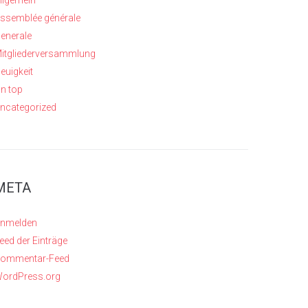
llgemein
ssemblée générale
enerale
itgliederversammlung
euigkeit
n top
ncategorized
META
nmelden
eed der Einträge
ommentar-Feed
ordPress.org