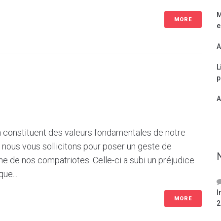
M
MORE
e
A
L
p
A
 constituent des valeurs fondamentales de notre
nous vous sollicitons pour poser un geste de
une de nos compatriotes. Celle-ci a subi un préjudice
ue...
I
MORE
2