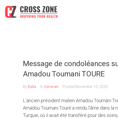
Message de condoléances sui
Amadou Toumani TOURE
By
Balla
In
Generale
Posted
November 10, 2020
L’ancien président malien Amadou Toumani Tour
Amadou Toumani Touré a rendu l’âme dans la nu
Turquie, où il avait été transféré pour des soin