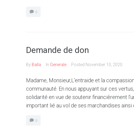
0
Demande de don
By
Balla
In
Generale
Posted
November 10, 2020
Madame, Monsieur,L’entraide et la compassion
communauté. En nous appuyant sur ces vertus, 
solidarité en vue de soutenir financièrement l’
important lié au vol de ses marchandises ainsi q
0