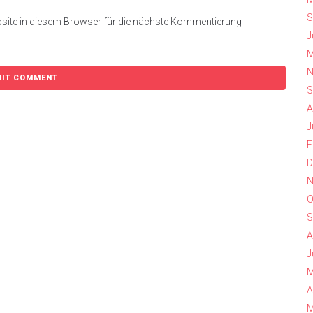
S
site in diesem Browser für die nächste Kommentierung
J
M
N
S
A
J
F
D
N
O
S
A
J
M
A
M