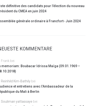
iste définitive des candidats pour l’élection du nouveau
résident du CMEA en juin 2024
ssemblée générale ordinaire à Francfort- Juin 2024
NEUESTE KOMMENTARE
Frank
bei
n memoriam: Boubacar Idrissa Maïga (09.01.1969 –
8.10.2018)
Reinhild Kim-Bathily
bei
udience et entretiens avec l’Ambassadeur de la
épublique du Mali à Berlin
Souliman yattassaye
bei