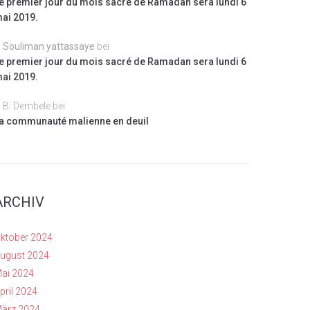
e premier jour du mois sacré de Ramadan sera lundi 6
ai 2019.
Souliman yattassaye
bei
e premier jour du mois sacré de Ramadan sera lundi 6
ai 2019.
B. Dembele
bei
a communauté malienne en deuil
ARCHIV
ktober 2024
ugust 2024
ai 2024
pril 2024
ärz 2024