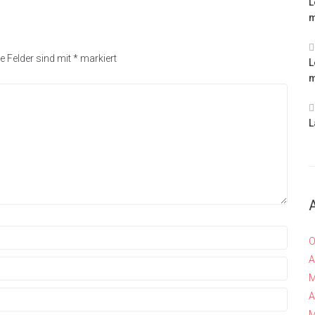
L
m
e Felder sind mit
*
markiert
L
m
L
O
A
M
A
M