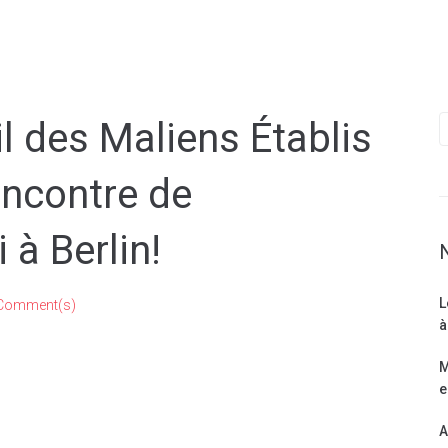
l des Maliens Établis
encontre de
à Berlin!
L
Comment(s)
à
M
e
A