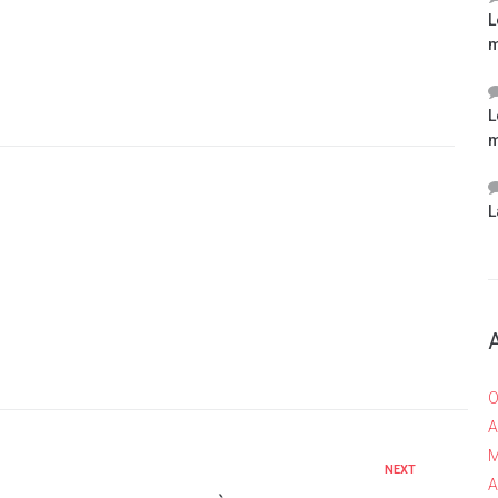
L
m
L
m
L
O
A
M
NEXT
A