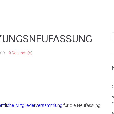
TZUNGSNEUFASSUNG
019
0 Comment(s)
L
à
M
e
entliche Mitgliederversammlung
für die Neufassung
A