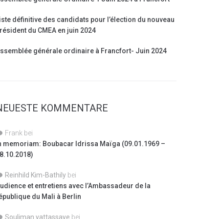
iste définitive des candidats pour l’élection du nouveau
résident du CMEA en juin 2024
ssemblée générale ordinaire à Francfort- Juin 2024
NEUESTE KOMMENTARE
Frank
bei
n memoriam: Boubacar Idrissa Maïga (09.01.1969 –
8.10.2018)
Reinhild Kim-Bathily
bei
udience et entretiens avec l’Ambassadeur de la
épublique du Mali à Berlin
Souliman yattassaye
bei