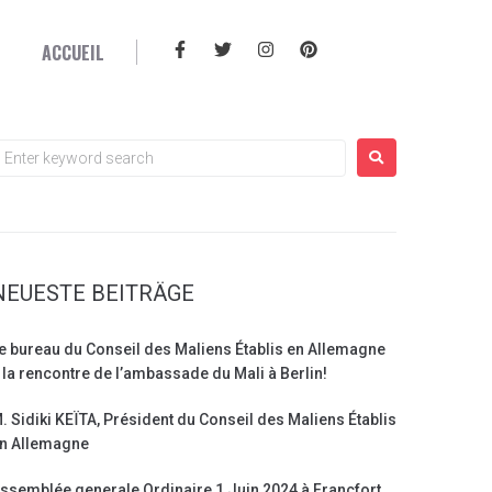
ACCUEIL
NEUESTE BEITRÄGE
e bureau du Conseil des Maliens Établis en Allemagne
 la rencontre de l’ambassade du Mali à Berlin!
. Sidiki KEÏTA, Président du Conseil des Maliens Établis
n Allemagne
ssemblée generale Ordinaire 1 Juin 2024 à Francfort