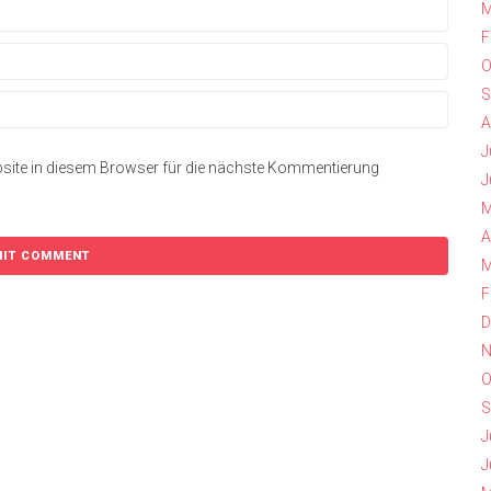
M
F
O
S
A
J
site in diesem Browser für die nächste Kommentierung
J
M
A
M
F
D
N
O
S
J
J