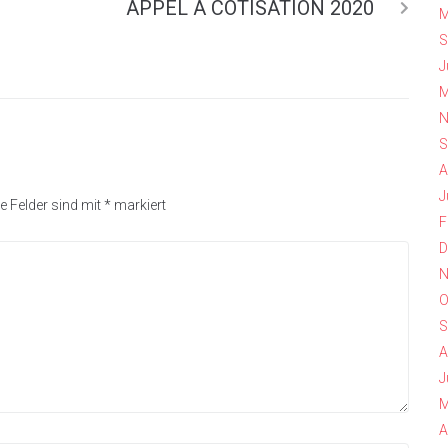
APPEL À COTISATION 2020
M
S
J
M
N
S
A
J
e Felder sind mit
*
markiert
F
D
N
O
S
A
J
M
A