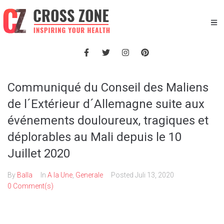
Communiqué du Conseil des Maliens
de l´Extérieur d´Allemagne suite aux
événements douloureux, tragiques et
déplorables au Mali depuis le 10
Juillet 2020
By
Balla
In
A la Une
,
Generale
Posted
Juli 13, 2020
0 Comment(s)