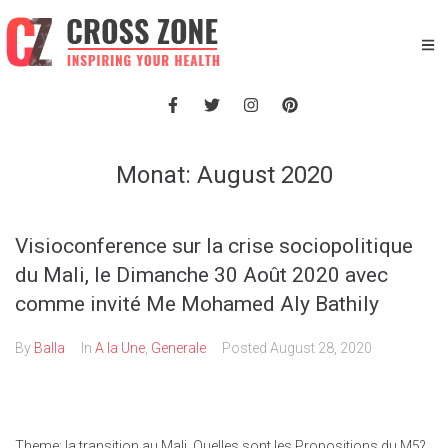
Monat:
August 2020
Visioconference sur la crise sociopolitique
du Mali, le Dimanche 30 Août 2020 avec
comme invité Me Mohamed Aly Bathily
By
Balla
In
A la Une
,
Generale
Posted
August 28, 2020
Theme: la transition au Mali, Quelles sont les Propositions du M5?