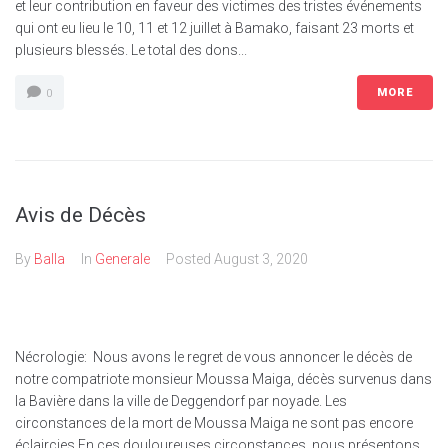
et leur contribution en faveur des victimes des tristes événements
qui ont eu lieu le 10, 11 et 12 juillet à Bamako, faisant 23 morts et
plusieurs blessés. Le total des dons...
MORE
0
Avis de Décès
By
Balla
In
Generale
Posted
August 3, 2020
Nécrologie: Nous avons le regret de vous annoncer le décès de
notre compatriote monsieur Moussa Maiga, décès survenus dans
la Bavière dans la ville de Deggendorf par noyade. Les
circonstances de la mort de Moussa Maiga ne sont pas encore
éclaircies.En ces douloureuses circonstances, nous présentons