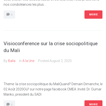
nos condoléances les plus...
MORE
0
Visioconference sur la crise sociopolitique
du Mali
By
Balla
In
A la Une
Posted
August 2, 2020
Theme: la crise sociopolitique du MaliQuand? Demain Dimanche, le
02 Août 2020Où? sur notre page facebook CMEA .Invité: Dr. Oumar
Mariko, president du SADI
MORE
0