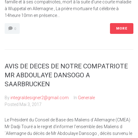
famille et à ses compatriotes, mort à la suite d'une courte maladie
à Wuppetal en Allemagne , La prière mortuaire fut célébrée à
14heure 10mn en présence...
MORE
0
AVIS DE DECES DE NOTRE COMPATRIOTE
MR ABDOULAYE DANSOGO A
SAARBRUCKEN
By
integraldesigner2@gmail.com
In
Generale
Posted
Mai 3, 2017
Le Président du Conseil de Base des Maliens d´Allemagne (CMEA)
Mr Dadji Touré a le regret d’informer l’ensemble des Maliens d
´Allemagne du décès de Mr Abdoulaye Dansogo , décès survenu le