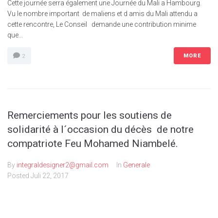
Cette journée serra également une Journée du Mali a Hambourg.
Vu le nombre important de maliens et d amis du Mali attendu a
cette rencontre, Le Conseil demande une contribution minime
que...
MORE
2
Remerciements pour les soutiens de
solidarité à l´occasion du décès de notre
compatriote Feu Mohamed Niambelé.
By
integraldesigner2@gmail.com
In
Generale
Posted
Juli 22, 2017