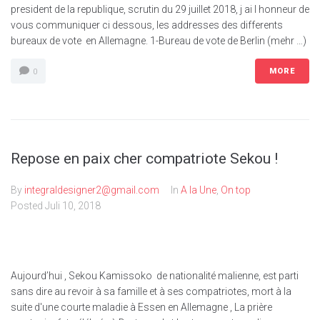
president de la republique, scrutin du 29 juillet 2018, j ai l honneur de
vous communiquer ci dessous, les addresses des differents
bureaux de vote en Allemagne. 1-Bureau de vote de Berlin (mehr …)
MORE
0
Repose en paix cher compatriote Sekou !
By
integraldesigner2@gmail.com
In
A la Une
,
On top
Posted
Juli 10, 2018
Aujourd’hui , Sekou Kamissoko de nationalité malienne, est parti
sans dire au revoir à sa famille et à ses compatriotes, mort à la
suite d'une courte maladie à Essen en Allemagne , La prière