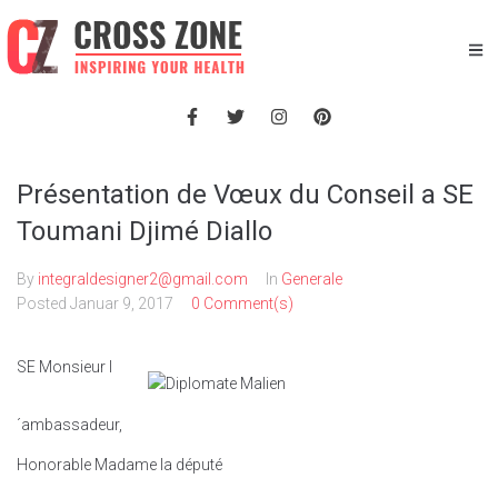
Présentation de Vœux du Conseil a SE
Toumani Djimé Diallo
By
integraldesigner2@gmail.com
In
Generale
Posted
Januar 9, 2017
0 Comment(s)
SE Monsieur l
´ambassadeur,
Honorable Madame la député